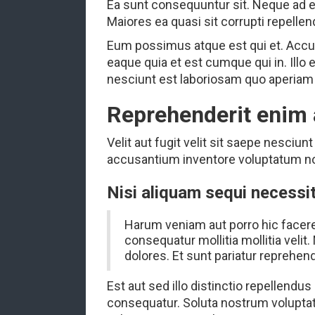
Ea sunt consequuntur sit. Neque ad e
Maiores ea quasi sit corrupti repelle
Eum possimus atque est qui et. Accus
eaque quia et est cumque qui in. Ill
nesciunt est laboriosam quo aperiam 
Reprehenderit enim an
Velit aut fugit velit sit saepe nesciu
accusantium inventore voluptatum no
Nisi aliquam sequi necessit
Harum veniam aut porro hic facere
consequatur mollitia mollitia veli
dolores. Et sunt pariatur reprehende
Est aut sed illo distinctio repellendus 
consequatur. Soluta nostrum voluptat