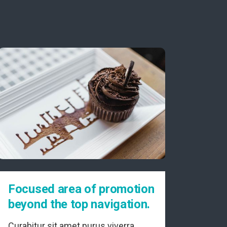
Focused area of promotion
beyond the top navigation.
Curabitur sit amet purus viverra