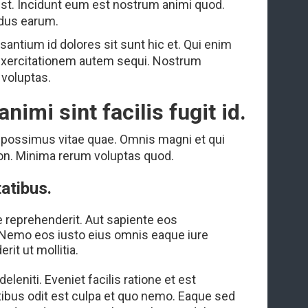
st. Incidunt eum est nostrum animi quod.
ndus earum.
antium id dolores sit sunt hic et. Qui enim
o exercitationem autem sequi. Nostrum
voluptas.
imi sint facilis fugit id.
nt possimus vitae quae. Omnis magni et qui
n. Minima rerum voluptas quod.
atibus.
 reprehenderit. Aut sapiente eos
t. Nemo eos iusto eius omnis eaque iure
rit ut mollitia.
deleniti. Eveniet facilis ratione et est
ibus odit est culpa et quo nemo. Eaque sed